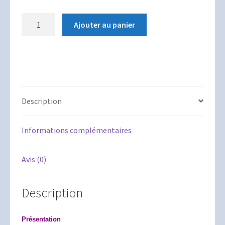
quantité
Ajouter au panier
de
Les
Gammes
de
la
Guitare
Description
-
Volume
Informations complémentaires
3
(édition
2020)
Avis (0)
Description
Présentation