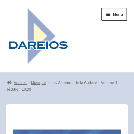
Aller
Aller
Menu
à
au
la
contenu
navigation
Accueil
Accueil
Musique
Les Gammes de la Guitare – Volume 3
Bienvenue aux éditions Dareios
(édition 2020)
Contact
Mentions légales