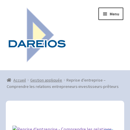
Aller
Aller
Menu
à
au
la
contenu
navigation
Accueil
Accueil
Gestion appliquée
Reprise d’entreprise –
Bienvenue aux éditions Dareios
Comprendre les relations entrepreneurs-investisseurs-prêteurs
Contact
Mentions légales