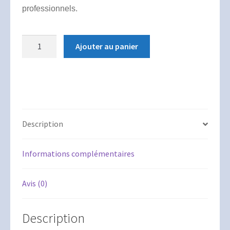
professionnels.
quantité
Ajouter au panier
de
Reprise
d'entreprise
-
Comprendre
les
Description
relations
entrepreneurs-
Informations complémentaires
investisseurs-
prêteurs
Avis (0)
Description