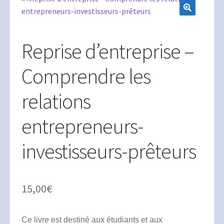
Mon compte
🔍
Panier
Reprise d’entreprise –
Validation de la commande
Comprendre les
relations
entrepreneurs-
investisseurs-prêteurs
15,00
€
Ce livre est destiné aux étudiants et aux