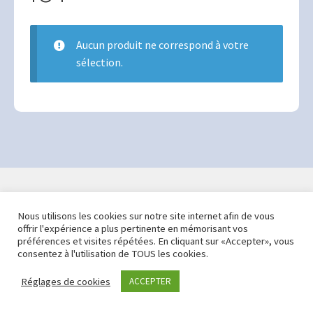
Mon compte
Panier
Aucun produit ne correspond à votre
sélection.
Validation de la commande
© Dareios 2021 -
Mentions légales
Nous utilisons les cookies sur notre site internet afin de vous
offrir l'expérience a plus pertinente en mémorisant vos
préférences et visites répétées. En cliquant sur «Accepter», vous
consentez à l'utilisation de TOUS les cookies.
Réglages de cookies
ACCEPTER
0
Recherche
Recherche